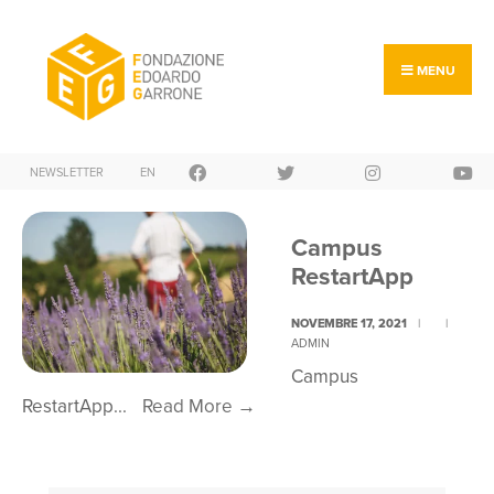
Search
Skip
for:
to
content
MENU
NEWSLETTER
EN
Campus
RestartApp
NOVEMBRE 17, 2021
|
|
ADMIN
Campus
Campus
RestartApp
...
Read More
→
RestartApp