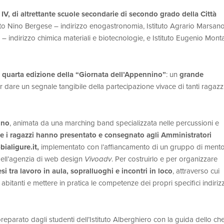
 e IV, di altrettante scuole secondarie di secondo grado della Città
tituto Nino Bergese – indirizzo enogastronomia, Istituto Agrario Marsano
– indirizzo chimica materiali e biotecnologie, e Istituto Eugenio Mont
quarta edizione della “Giornata dell’Appennino”
: un
grande
r dare un segnale tangibile della partecipazione vivace di tanti ragazzi
gno
, animata da una marching band specializzata nelle percussioni e
 i ragazzi hanno presentato e consegnato agli Amministratori
ialigure.it
,
implementato con l’affiancamento di un gruppo di ment
 dell’agenzia di web design
Vivoadv
. Per costruirlo e per organizzare
i tra lavoro in aula, sopralluoghi e incontri in loco
, attraverso cui
 abitanti e mettere in pratica le competenze dei propri specifici indirizz
eparato dagli studenti dell’Istituto Alberghiero con la guida dello che