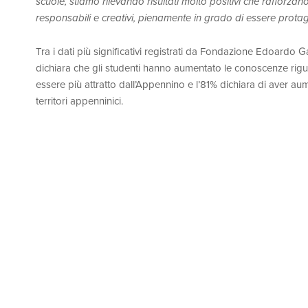
scuole, stiamo rilevando risultati molto positivi che rafforza
responsabili e creativi, pienamente in grado di essere protago
Tra i dati più significativi registrati da Fondazione Edoardo
dichiara che gli studenti hanno aumentato le conoscenze riguar
essere più attratto dall’Appennino e l’81% dichiara di aver au
territori appenninici.