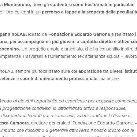
o
a Montebruno,
dove
gli studenti si sono trasformati in particolari
e i loro colleghi in un
percorso a tappe alla scoperta delle peculiarit
penninoLAB,
ideato da
Fondazione Edoardo Garrone
e realizzato
i
uria, per accompagnare i più giovani a contatto diretto e attivo co
’Appennino.
Un progetto ampio e articolato, che ha consentito inoltre d
Competenze Trasversali e l’Orientamento (ex alternanza scuola – lavoro
inoLAB, sempre più focalizzato sulla
collaborazione
tra diversi istitut
petenze
e
spunti di orientamento professionale
, ma anche
offrendo ai giovani opportunità ed esperienze per acquisire competen
 la progettazione condivisa, la cittadinanza attiva e responsabile,
 riscoperta di territori poco conosciuti, valorizzandone le risorse e
esca Campora
, direttore generale di Fondazione Edoardo Garrone. 
’impatto che riusciamo a generare attraverso il nostro lavoro con le