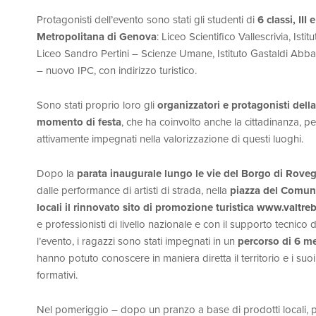
Protagonisti dell’evento sono stati gli studenti di
6 classi, III
Metropolitana di Genova
: Liceo Scientifico Vallescrivia, Is
Liceo Sandro Pertini – Scienze Umane, Istituto Gastaldi Abba 
– nuovo IPC, con indirizzo turistico.
Sono stati proprio loro gli
organizzatori e
protagonisti della
momento di festa
, che ha coinvolto anche la cittadinanza, pe
attivamente impegnati nella valorizzazione di questi luoghi.
Dopo la
parata inaugurale lungo le vie del Borgo di Rove
dalle performance di artisti di strada, nella
piazza del Comune
locali il rinnovato sito di promozione turistica
www.valtrebb
e professionisti di livello nazionale e con il supporto tecnico
l’evento, i ragazzi sono stati impegnati in un
percorso di 6 mes
hanno potuto conoscere in maniera diretta il territorio e i suoi
formativi.
Nel pomeriggio – dopo un pranzo a base di prodotti locali, pr