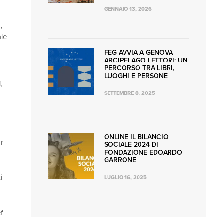
GENNAIO 13, 2026
,
ale
FEG AVVIA A GENOVA
ARCIPELAGO LETTORI: UN
PERCORSO TRA LIBRI,
LUOGHI E PERSONE
,
SETTEMBRE 8, 2025
ONLINE IL BILANCIO
or
SOCIALE 2024 DI
FONDAZIONE EDOARDO
GARRONE
i
LUGLIO 16, 2025
f