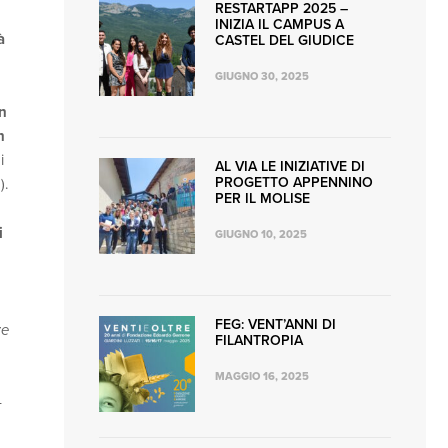
RESTARTAPP 2025 –
INIZIA IL CAMPUS A
à
CASTEL DEL GIUDICE
GIUGNO 30, 2025
n
n
i
AL VIA LE INIZIATIVE DI
PROGETTO APPENNINO
).
PER IL MOLISE
i
GIUGNO 10, 2025
FEG: VENT’ANNI DI
ze
FILANTROPIA
MAGGIO 16, 2025
–