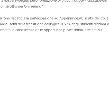
no il nostro impegno nella formazione di giovani cittadini consapevoli,
nisti attivi del loro tempo
”.
 Garrone rispetto alla partecipazione ad AppenninoLAB: il 91% dei doce
do i temi della transizione ecologica, il 67% degli studenti dichiara d
mentato la conoscenza delle opportunità professionali presenti sui