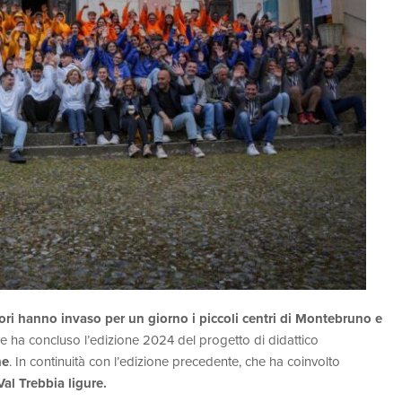
riori hanno invaso per un giorno i piccoli centri di Montebruno e
e ha concluso l’edizione 2024 del progetto di didattico
ne
. In continuità con l’edizione precedente, che ha coinvolto
Val Trebbia ligure.