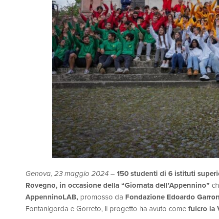
Genova, 23 maggio 2024
–
150 studenti di 6 istituti supe
Rovegno, in occasione della
“Giornata dell’Appennino”
ch
AppenninoLAB,
promosso da
Fondazione Edoardo Garro
Fontanigorda e Gorreto, il progetto ha avuto come
fulcro la 