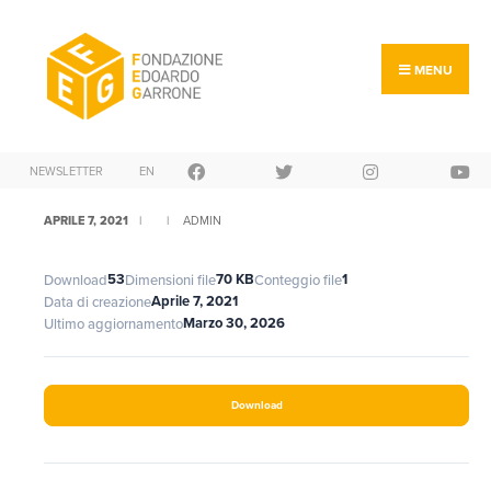
Search
Skip
for:
to
content
MENU
NEWSLETTER
EN
APRILE 7, 2021
|
|
ADMIN
53
70 KB
1
Download
Dimensioni file
Conteggio file
Aprile 7, 2021
Data di creazione
Marzo 30, 2026
Ultimo aggiornamento
Download