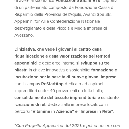
di avere al suo fianco
Fondazione Snam ETS
capofila
di un partenariato composto da Fondazione Cassa di
Risparmio della Provincia dell’Aquila, Avanzi Spa SB,
Appennini for All e Confederazione Nazionale
dell’Artigianato e della Piccola e Media Impresa di
Avezzano.
L’iniziativa, che vede i giovani al centro della
riqualificazione e della valorizzazione dei territori
appenninici
e delle aree interne,
si sviluppa su tre
pilastri
in chiave innovativa e sostenibile:
formazione e
incubazione per la nascita di nuove giovani imprese
con il campus
ReStartApp
dedicato ad aspiranti
imprenditori under 40 provenienti da tutta Italia;
consolidamento del tessuto imprenditoriale esistente
;
creazione di reti
dedicati alle imprese locali, con i
percorsi “
Vitamine in Azienda” e “Imprese in Rete”
.
“
Con Progetto Appennino dal 2021, e prima ancora con