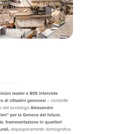
pinion leader e 805 interviste
o di cittadini genovesi
– condotte
co del sociologo
Alessandro
ieri” per la Genova del futuro.
le
,
frammentazione in
quartieri
rali,
depauperamento demografico