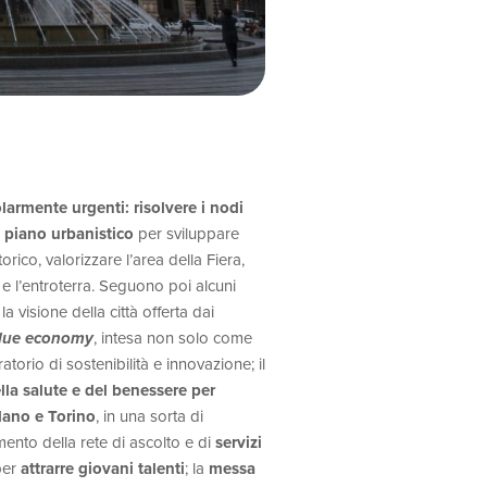
olarmente urgenti:
risolvere i nodi
 piano urbanistico
per sviluppare
orico, valorizzare l’area della Fiera,
 e l’entroterra. Seguono poi alcuni
la visione della città offerta dai
lue economy
, intesa non solo come
rio di sostenibilità e innovazione; il
lla salute e del benessere per
lano e Torino
, in una sorta di
amento della rete di ascolto e di
servizi
 per
attrarre giovani talenti
; la
messa