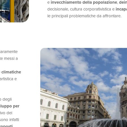
e
invecchiamento della popolazione
,
dein
decisionale, cultura corporativistica e
incapa
le principali problematiche da affrontare.
chiaramente
te messi a
a
 climatiche
rtistica e
o degli
viluppo per
ivo dei
sono infatti
roposti
.