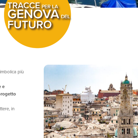
simbolica più
e e
progetto
ttere, in