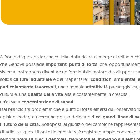
A fronte di queste storiche criticità, dalla ricerca emerge altrettanto 
che Genova possiede
importanti punti di forza
, che, opportunamen
sistema, potrebbero diventare un formidabile motore di sviluppo: un
solida
cultura industriale
e del “saper fare”,
condizioni ambientali e
particolarmente favorevoli
, una rinomata
attrattività
paesaggistica, a
culturale, una
qualità della vita
alta e costantemente in crescita,
un’elevata
concentrazione di saperi
.
Dal bilancio fra problematiche e punti di forza emersi dall’osservatori
opinion leader, la ricerca ha potuto delineare
dieci grandi linee di s
il futuro della città.
Sottoposti al giudizio del campione rappresentat
cittadini, su questi filoni di intervento si è registrato ampio consenso: 
sempre
nove su dieci i genovesi favorevoli all’impegno sui temi p