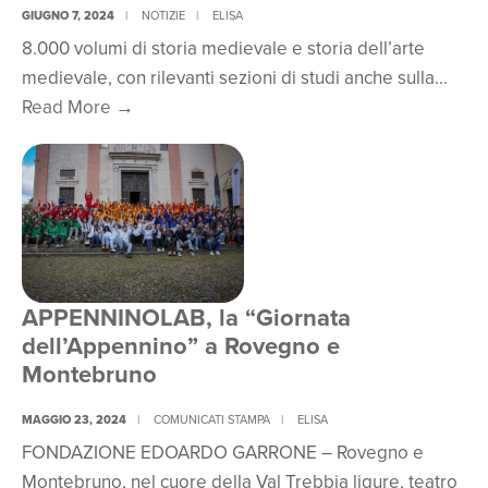
GIUGNO 7, 2024
|
NOTIZIE
giovani
|
ELISA
8.000 volumi di storia medievale e storia dell’arte
aspiranti
medievale, con rilevanti sezioni di studi anche sulla
...
imprenditori
Trasferito
Read More
→
in
alla
Appennino
Biblioteca
della
Scuola
Normale
di
Pisa
APPENNINOLAB, la “Giornata
dell’Appennino” a Rovegno e
il
Montebruno
Fondo
librario
MAGGIO 23, 2024
|
COMUNICATI STAMPA
|
ELISA
Colette
FONDAZIONE EDOARDO GARRONE – Rovegno e
Bozzo
Montebruno, nel cuore della Val Trebbia ligure, teatro