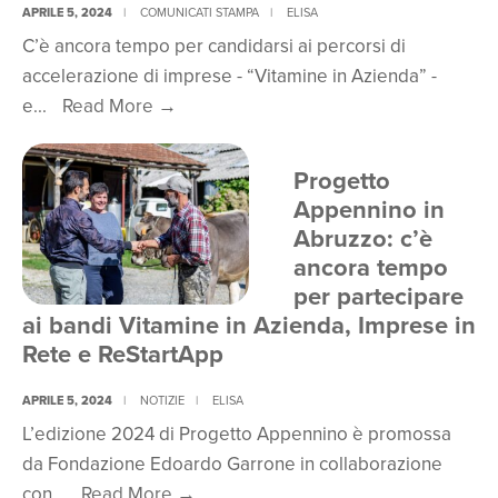
di
APRILE 5, 2024
|
COMUNICATI STAMPA
|
ELISA
C’è ancora tempo per candidarsi ai percorsi di
accelerazione
accelerazione di imprese - “Vitamine in Azienda” -
e
Progetto
e
...
Read More
creazione
→
Appennino
di
in
reti
Progetto
Abruzzo:
dedicati
Appennino in
c’è
alle
Abruzzo: c’è
ancora
imprese
ancora tempo
tempo
del
per partecipare
per
territorio
ai bandi Vitamine in Azienda, Imprese in
partecipare
appenninico
Rete e ReStartApp
ai
abruzzese
APRILE 5, 2024
|
NOTIZIE
bandi
|
ELISA
L’edizione 2024 di Progetto Appennino è promossa
da Fondazione Edoardo Garrone in collaborazione
Progetto
con
...
Read More
→