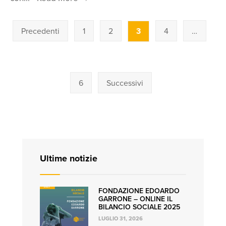
Appennino
Paginazione
in
Precedenti
1
2
3
4
…
degli
Abruzzo:
articoli
c’è
ancora
tempo
6
Successivi
per
partecipare
ai
bandi
Vitamine
Ultime notizie
in
Azienda,
Imprese
FONDAZIONE EDOARDO
GARRONE – ONLINE IL
in
BILANCIO SOCIALE 2025
Rete
LUGLIO 31, 2026