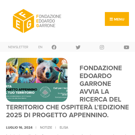
Search
Skip
for:
to
content
MENU
NEWSLETTER
EN
FONDAZIONE
EDOARDO
GARRONE
AVVIA LA
RICERCA DEL
TERRITORIO CHE OSPITERÀ L’EDIZIONE
2025 DI PROGETTO APPENNINO.
LUGLIO 16, 2024
|
NOTIZIE
|
ELISA