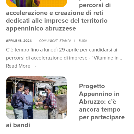
partecipare
percorsi di
ai
accelerazione e creazione di reti
percorsi
dedicati alle imprese del territorio
di
appenninico abruzzese
accelerazione
APRILE 15, 2024
|
COMUNICATI STAMPA
|
ELISA
e
C’è tempo fino a lunedì 29 aprile per candidarsi ai
creazione
percorsi di accelerazione di imprese - “Vitamine in
...
di
Prorogata
Read More
→
reti
la
dedicati
scadenza
al
Progetto
dei
territorio
Appennino in
bandi
abruzzese
Abruzzo: c’è
per
ancora tempo
partecipare
per partecipare
ai
ai bandi
percorsi