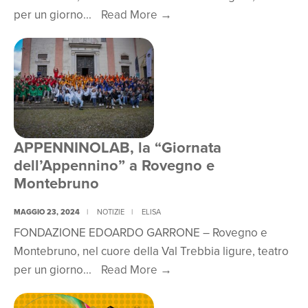
Dufour,
APPENNINOLAB,
per un giorno
...
Read More
→
donato
la
da
“Giornata
Fondazione
dell’Appennino”
Edoardo
a
Garrone
Rovegno
e
e
catalogato
Montebruno
APPENNINOLAB, la “Giornata
da
dell’Appennino” a Rovegno e
CAeB
Montebruno
MAGGIO 23, 2024
|
NOTIZIE
|
ELISA
FONDAZIONE EDOARDO GARRONE – Rovegno e
Montebruno, nel cuore della Val Trebbia ligure, teatro
APPENNINOLAB,
per un giorno
...
Read More
→
la
“Giornata