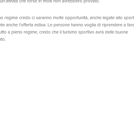
n’attività che forse in molti non avrebbero provato.
no regime credo ci saranno molte opportunità, anche legate allo
sport
te anche l’offerta estiva. Le persone hanno voglia di riprendere a far
tutto a pieno regime, credo che il turismo sportivo avrà delle buone
to.