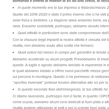
domanda e offerta di maestri di sci ad alto livello, di racc
In quale momento era la tua impresa a febbraio/marzo 2
Quello del 2019-2020 è stato il primo inverno che ci ha visti
sede fisica a Sestriere. La stagione stava andando bene, sia 
neve. Eravamo soddisfatti, purtroppo, abbiamo dovuto interro
Quali attività in particolare sono state compromesse dal
Con la chiusura degli impianti la nostra attività è cessata del 
risalita, non abbiamo avuto altra scelta che fermarci.
Quali azioni hai messo in campo per garantire la tenuta d
Abbiamo accelerato su alcuni progetti. Prevedevamo di inserire 
questo. A luglio e agosto abbiamo lanciato le esperienze in
e
le quali abbiamo iniziato a offrire nuovi pacchetti: mezza gio
sui percorsi in montagna. Questo ci ha permesso di realizzar
“sportivo invernale” potesse trovare alternative allo sci per la
In questa seconda fase dell’emergenza, la tua attività ha
Ci stiamo lavorando, purtroppo non è facile, in quanto i DPC
come scuola, avevamo alcuni corsi dedicati al fuori pista e alla 
risalita avviene utilizzando le pelli e poi si scende fuori pista