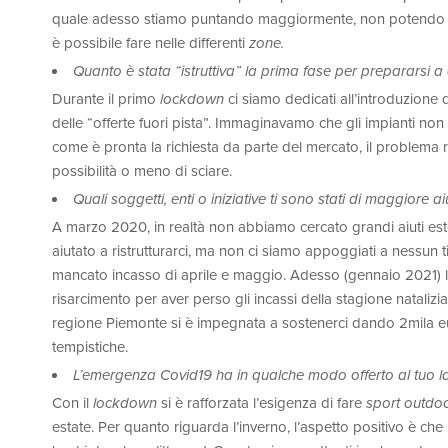
quale adesso stiamo puntando maggiormente, non potendo contare
è possibile fare nelle differenti
zone.
Quanto è stata “istruttiva” la prima fase per prepararsi
Durante il primo
lockdown
ci siamo dedicati all’introduzione 
delle “offerte fuori pista”. Immaginavamo che gli impianti no
come è pronta la richiesta da parte del mercato, il problema 
possibilità o meno di sciare.
Quali soggetti, enti o iniziative ti sono stati di maggiore a
A marzo 2020, in realtà non abbiamo cercato grandi aiuti ester
aiutato a ristrutturarci, ma non ci siamo appoggiati a nessun
mancato incasso di aprile e maggio. Adesso (gennaio 2021) la 
risarcimento per aver perso gli incassi della stagione nataliz
regione Piemonte si è impegnata a sostenerci dando 2mila eu
tempistiche.
L’emergenza Covid19 ha in qualche modo offerto al tuo la
Con il
lockdown
si è rafforzata l’esigenza di fare
sport outdo
estate. Per quanto riguarda l’inverno, l’aspetto positivo è c