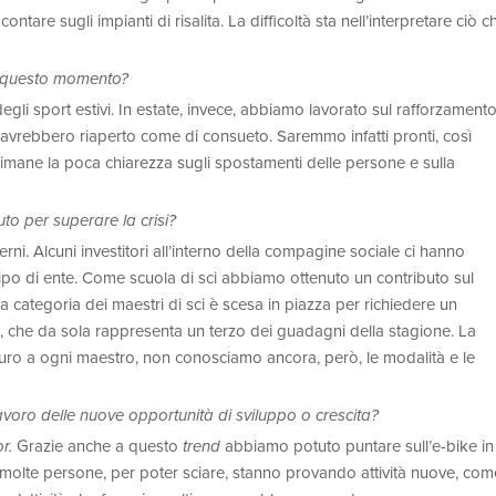
 sugli impianti di risalita. La difficoltà sta nell’interpretare ciò c
 a questo momento?
degli sport estivi. In estate, invece, abbiamo lavorato sul rafforzament
n avrebbero riaperto come di consueto. Saremmo infatti pronti, così
rimane la poca chiarezza sugli spostamenti delle persone e sulla
iuto per superare la crisi?
ni. Alcuni investitori all’interno della compagine sociale ci hanno
 tipo di ente. Come scuola di sci abbiamo ottenuto un contributo sul
categoria dei maestri di sci è scesa in piazza per richiedere un
ia, che da sola rappresenta un terzo dei guadagni della stagione. La
ro a ogni maestro, non conosciamo ancora, però, le modalità e le
voro delle nuove opportunità di sviluppo o crescita?
or.
Grazie anche a questo
trend
abbiamo potuto puntare sull’e-bike in
he molte persone, per poter sciare, stanno provando attività nuove, com