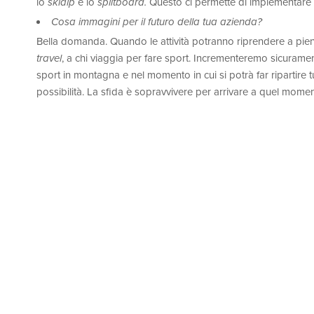
lo
skialp
e lo
splitboard.
Questo ci permette di implementare u
Cosa immagini per il futuro della tua azienda?
Bella domanda. Quando le attività potranno riprendere a pie
travel
, a chi viaggia per fare sport. Incrementeremo sicuramen
sport in montagna e nel momento in cui si potrà far ripartire 
possibilità. La sfida è sopravvivere per arrivare a quel momen