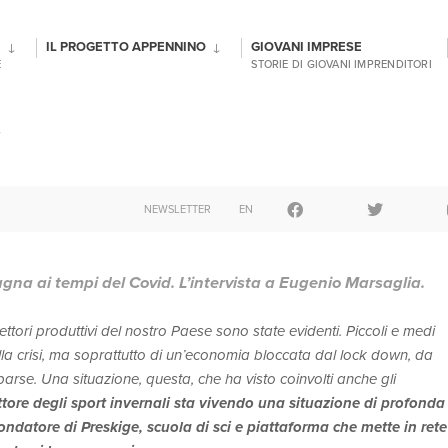
IL PROGETTO APPENNINO
GIOVANI IMPRESE
E
STORIE DI GIOVANI IMPRENDITORI
NEWSLETTER
EN
agna ai tempi del Covid. L’intervista a Eugenio Marsaglia.
settori produttivi del nostro Paese sono state evidenti. Piccoli e medi
lla crisi, ma soprattutto di un’economia bloccata dal lock down, da
parse.
Una situazione, questa, che ha visto coinvolti anche gli
settore degli sport invernali sta vivendo una situazione di profonda
ndatore di Preskige, scuola di sci e piattaforma che mette in rete