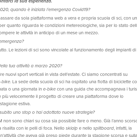
ontarci la sua esperienza.
020, quando è iniziata l’emergenza Covid19?
 passare da sola piattaforma web a vera e propria scuola di sci, con u
per quanto riguarda le condizioni metereologiche, sia per lo stato del
mpere le attività in anticipo di un mese un mezzo.
l’emergenza?
tutto. Le lezioni di sci sono vincolate al funzionamento degli impianti di
ella tua attività a marzo 2020?
nuovi sport verticali in vista dell’estate. Ci siamo concentrati su
-bike
. La sede della scuola di sci ha ospitato una flotta di biciclette c
rnata o una giornata in
e-bike
con una guida che accompagnava i turis
e più velocemente il progetto di creare una piattaforma dove lo
 stagione estiva.
 subito uno stop o hai adottato nuove strategie?
M non sono chiari su cosa sia possibile fare o meno. Già l’anno scors
risalita con le pelli di foca. Nello
skialp
e nello
splitboard
, infatti, la
: un’attività che aveva già preso piede durante la stagione scorsa e sull