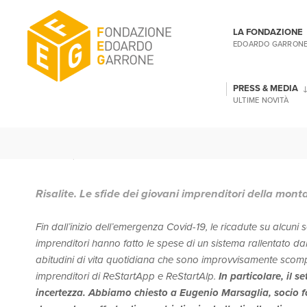
LA FONDAZIONE
EDOARDO GARRON
PRESS & MEDIA
ULTIME NOVITÀ
GENNAIO 12, 2021
|
NOTIZIE
|
ADMIN
Risalite.
Le sfide dei giovani imprenditori della mont
Fin dall’inizio dell’emergenza Covid-19, le ricadute su alcuni 
imprenditori hanno fatto le spese di un sistema rallentato da
abitudini di vita quotidiana che sono improvvisamente scom
imprenditori di ReStartApp e ReStartAlp.
In particolare, il 
incertezza. Abbiamo chiesto a Eugenio Marsaglia, socio fo